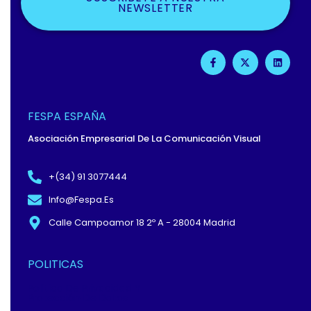
NEWSLETTER
F
X
L
A
-
I
C
T
N
E
W
K
B
I
E
O
T
D
O
T
I
FESPA ESPAÑA
K
E
N
-
R
Asociación Empresarial De La Comunicación Visual
F
+(34) 91 3077444
Info@fespa.es
Calle Campoamor 18 2º A - 28004 Madrid
POLITICAS
Política De Privacidad Y
Protección De Datos