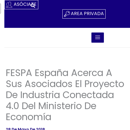
Ir
ASÓCIATE
Al
AREA PRIVADA
Contenido
FESPA España Acerca A
Sus Asociados El Proyecto
De Industria Conectada
4.0 Del Ministerio De
Economía
28 De Mayo De 2018