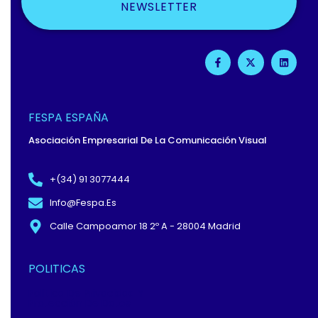
NEWSLETTER
F
X
L
A
-
I
C
T
N
E
W
K
B
I
E
O
T
D
O
T
I
FESPA ESPAÑA
K
E
N
-
R
Asociación Empresarial De La Comunicación Visual
F
+(34) 91 3077444
Info@fespa.es
Calle Campoamor 18 2º A - 28004 Madrid
POLITICAS
Política De Privacidad Y
Protección De Datos