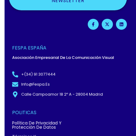
NEWSLETTER
F
X
L
A
-
I
C
T
N
E
W
K
B
I
E
O
T
D
O
T
I
FESPA ESPAÑA
K
E
N
-
R
Asociación Empresarial De La Comunicación Visual
F
+(34) 91 3077444
Info@fespa.es
Calle Campoamor 18 2º A - 28004 Madrid
POLITICAS
Política De Privacidad Y
Protección De Datos