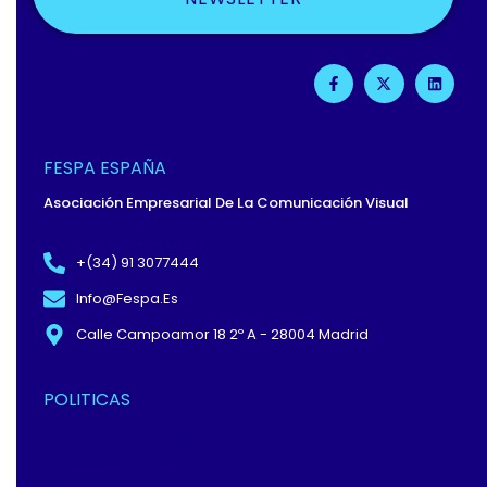
F
X
L
A
-
I
C
T
N
E
W
K
B
I
E
O
T
D
O
T
I
FESPA ESPAÑA
K
E
N
-
R
Asociación Empresarial De La Comunicación Visual
F
+(34) 91 3077444
Info@fespa.es
Calle Campoamor 18 2º A - 28004 Madrid
POLITICAS
Política De Privacidad Y
Protección De Datos
Términos Y