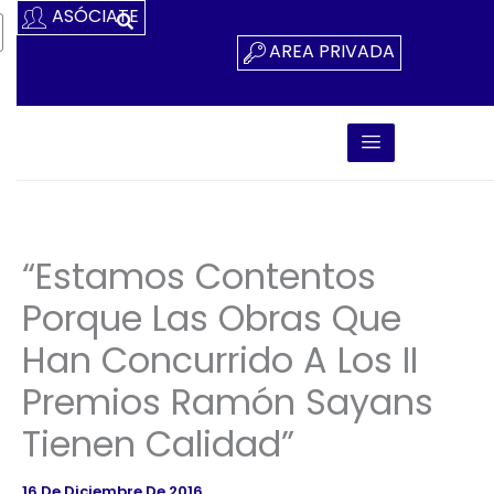
Ir
ASÓCIATE
Al
AREA PRIVADA
Contenido
“Estamos Contentos
Porque Las Obras Que
Han Concurrido A Los II
Premios Ramón Sayans
Tienen Calidad”
16 De Diciembre De 2016