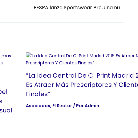
FESPA lanza Sportswear Pro, una nueva exposición dedicada a la ropa deportiva que se estrenará en FESPA Madrid 2020
“La Idea Central De C! Print Madrid 
Es Atraer Más Prescriptores Y Client
Del
Finales”
s
Asociados
,
El Sector
/ Por
Admin
sual