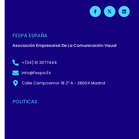
F
X
L
A
-
I
C
T
N
E
W
K
B
I
E
O
T
D
O
T
I
FESPA ESPAÑA
K
E
N
-
R
Asociación Empresarial De La Comunicación Visual
F
+(34) 91 3077444
Info@fespa.es
Calle Campoamor 18 2º A - 28004 Madrid
POLITICAS
Política De Privacidad Y
Protección De Datos
Términos Y
Condiciones