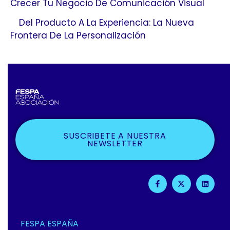
Crecer Tu Negocio De Comunicación Visual
Del Producto A La Experiencia: La Nueva
Frontera De La Personalización
SUSCRIBETE A NUESTRA
NEWSLETTER
F
X
L
A
-
I
C
T
N
E
W
K
B
I
E
O
T
D
O
T
I
FESPA ESPAÑA
K
E
N