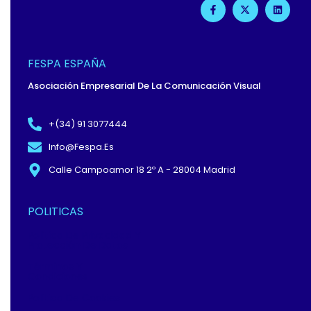
F
X
L
A
-
I
C
T
N
E
W
K
B
I
E
O
T
D
O
T
I
FESPA ESPAÑA
K
E
N
-
R
Asociación Empresarial De La Comunicación Visual
F
+(34) 91 3077444
Info@fespa.es
Calle Campoamor 18 2º A - 28004 Madrid
POLITICAS
Política De Privacidad Y
Protección De Datos
Términos Y
Condiciones
Política De Cookies