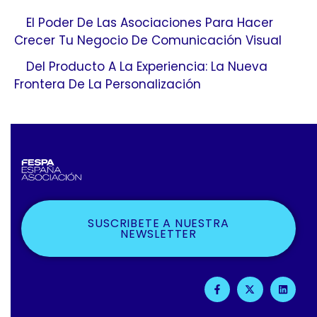
El Poder De Las Asociaciones Para Hacer
Crecer Tu Negocio De Comunicación Visual
Del Producto A La Experiencia: La Nueva
Frontera De La Personalización
SUSCRIBETE A NUESTRA
NEWSLETTER
F
X
L
A
-
I
C
T
N
E
W
K