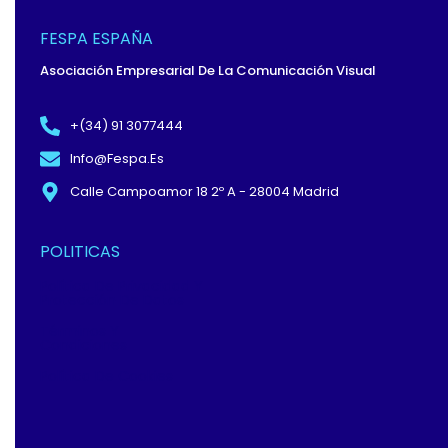
B
I
E
O
T
D
O
T
I
FESPA ESPAÑA
K
E
N
-
R
Asociación Empresarial De La Comunicación Visual
F
+(34) 91 3077444
Info@fespa.es
Calle Campoamor 18 2º A - 28004 Madrid
POLITICAS
Política De Privacidad Y
Protección De Datos
Términos Y
Condiciones
Política De Cookies