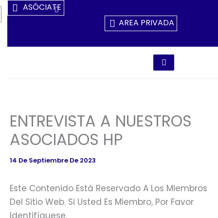
Ir
ASÓCIATE
Al
AREA PRIVADA
Contenido
ENTREVISTA A NUESTROS
ASOCIADOS HP
14 De Septiembre De 2023
Este Contenido Está Reservado A Los Miembros
Del Sitio Web. Si Usted Es Miembro, Por Favor
Identifíquese.