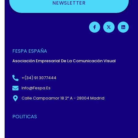
NEWSLETTER
F
X
L
A
-
I
C
T
N
E
W
K
B
I
E
O
T
D
O
T
I
FESPA ESPAÑA
K
E
N
-
R
Asociación Empresarial De La Comunicación Visual
F
+(34) 91 3077444
Info@fespa.es
Calle Campoamor 18 2º A - 28004 Madrid
POLITICAS
Política De Privacidad Y
Protección De Datos