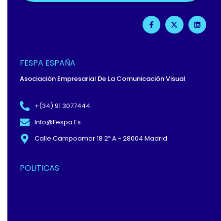
F
X
L
A
-
I
C
T
N
E
W
K
B
I
E
O
T
D
O
T
I
FESPA ESPAÑA
K
E
N
-
R
Asociación Empresarial De La Comunicación Visual
F
+(34) 91 3077444
Info@fespa.es
Calle Campoamor 18 2º A - 28004 Madrid
POLITICAS
Política De Privacidad Y
Protección De Datos
Términos Y
Condiciones