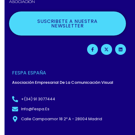
SUSCRIBETE A NUESTRA
NEWSLETTER
F
X
L
A
-
I
C
T
N
E
W
K
B
I
E
O
T
D
O
T
I
FESPA ESPAÑA
K
E
N
-
R
Asociación Empresarial De La Comunicación Visual
F
+(34) 91 3077444
Info@fespa.es
Calle Campoamor 18 2º A - 28004 Madrid