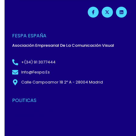
F
X
L
A
-
I
C
T
N
E
W
K
B
I
E
O
T
D
O
T
I
FESPA ESPAÑA
K
E
N
-
R
Asociación Empresarial De La Comunicación Visual
F
+(34) 91 3077444
Info@fespa.es
Calle Campoamor 18 2º A - 28004 Madrid
POLITICAS
Política De Privacidad Y
Protección De Datos
Términos Y
Condiciones