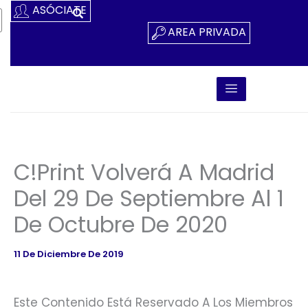
Ir
ASÓCIATE
Al
AREA PRIVADA
Contenido
C!Print Volverá A Madrid
Del 29 De Septiembre Al 1
De Octubre De 2020
11 De Diciembre De 2019
Este Contenido Está Reservado A Los Miembros