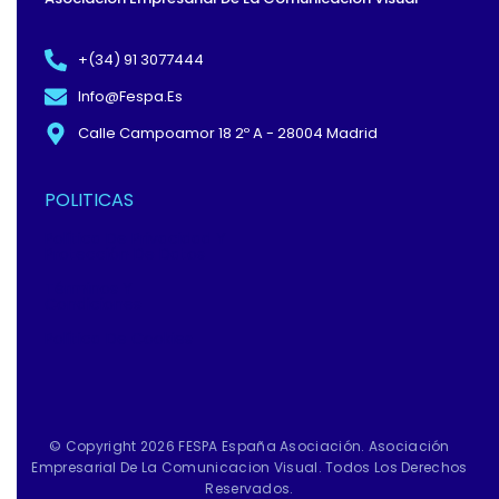
F
+(34) 91 3077444
Info@fespa.es
Calle Campoamor 18 2º A - 28004 Madrid
POLITICAS
Política De Privacidad Y
Protección De Datos
Términos Y
Condiciones
Política De Cookies
© Copyright 2026 FESPA España Asociación. Asociación
Empresarial De La Comunicacion Visual. Todos Los Derechos
Reservados.