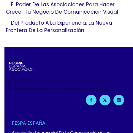
El Poder De Las Asociaciones Para Hacer
Crecer Tu Negocio De Comunicación Visual
Del Producto A La Experiencia: La Nueva
Frontera De La Personalización
SUSCRIBETE A NUESTRA NEWSLETTER
F
X
L
A
-
I
C
T
N
E
W
K
B
I
E
O
T
D
O
T
I
FESPA ESPAÑA
K
E
N
-
R
Asociación Empresarial De La Comunicación Visual