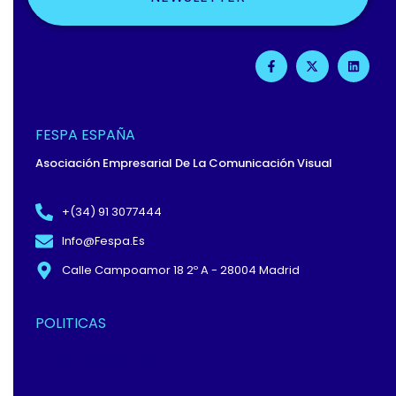
F
X
L
A
-
I
C
T
N
E
W
K
B
I
E
O
T
D
O
T
I
FESPA ESPAÑA
K
E
N
-
R
Asociación Empresarial De La Comunicación Visual
F
+(34) 91 3077444
Info@fespa.es
Calle Campoamor 18 2º A - 28004 Madrid
POLITICAS
Política De Privacidad Y
Protección De Datos
Términos Y