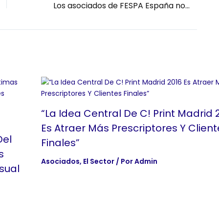
Los asociados de FESPA España nominados para los FESPA Awards 2025
“La Idea Central De C! Print Madrid 
Es Atraer Más Prescriptores Y Client
Del
Finales”
s
Asociados
,
El Sector
/ Por
Admin
sual