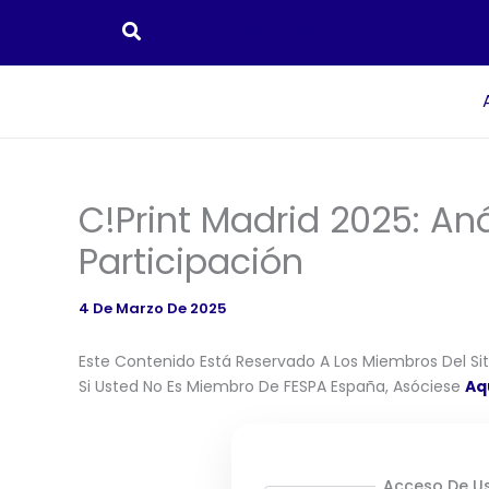
Ir
Al
Contenido
C!print Madrid 2025: Aná
Participación
4 De Marzo De 2025
Este Contenido Está Reservado A Los Miembros Del Siti
Si Usted No Es Miembro De FESPA España, Asóciese
Aq
Acceso De Us