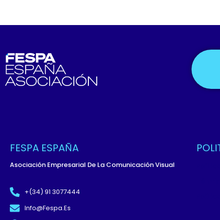
FESPA ESPAÑA
POLI
Asociación Empresarial De La Comunicación Visual
Políti
Términ
+(34) 91 3077444
Políti
Info@fespa.es