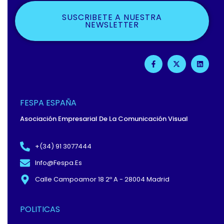
SUSCRIBETE A NUESTRA
NEWSLETTER
F
X
L
A
-
I
C
T
N
E
W
K
B
I
E
O
T
D
O
T
I
FESPA ESPAÑA
K
E
N
-
R
Asociación Empresarial De La Comunicación Visual
F
+(34) 91 3077444
Info@fespa.es
Calle Campoamor 18 2º A - 28004 Madrid
POLITICAS