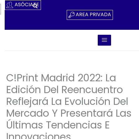
Ir
ASÓCIATE
Al
AREA PRIVADA
Contenido
C!Print Madrid 2022: La
Edición Del Reencuentro
Reflejará La Evolución Del
Mercado Y Presentará Las
Últimas Tendencias E
Innovaciones