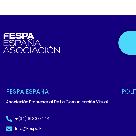
FESPA ESPAÑA
POLI
Asociación Empresarial De La Comunicación Visual
Políti
Términ
+(34) 91 3077444
Políti
Info@fespa.es