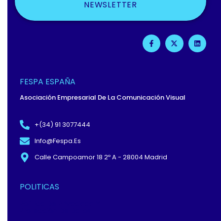
NEWSLETTER
F
X
L
A
-
I
C
T
N
E
W
K
B
I
E
O
T
D
O
T
I
FESPA ESPAÑA
K
E
N
-
R
Asociación Empresarial De La Comunicación Visual
F
+(34) 91 3077444
Info@fespa.es
Calle Campoamor 18 2º A - 28004 Madrid
POLITICAS
Política De Privacidad Y
Protección De Datos