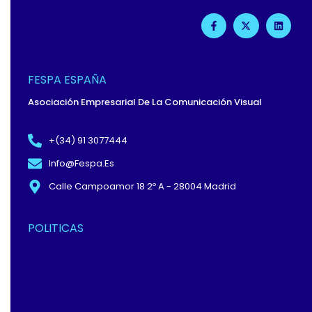
F
X
L
A
-
I
C
T
N
E
W
K
B
I
E
O
T
D
O
T
I
FESPA ESPAÑA
K
E
N
-
R
Asociación Empresarial De La Comunicación Visual
F
+(34) 91 3077444
Info@fespa.es
Calle Campoamor 18 2º A - 28004 Madrid
POLITICAS
Política De Privacidad Y
Protección De Datos
Términos Y
Condiciones