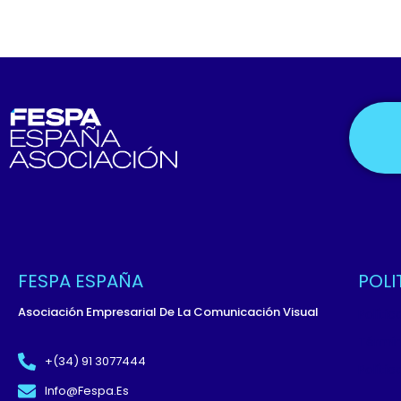
FESPA ESPAÑA
POLI
Asociación Empresarial De La Comunicación Visual
Políti
Términ
+(34) 91 3077444
Políti
Info@fespa.es