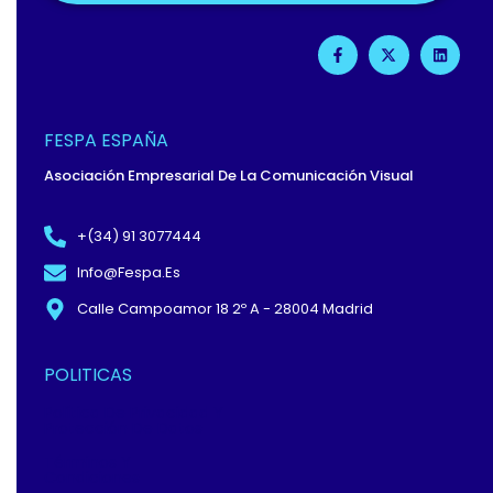
F
X
L
A
-
I
C
T
N
E
W
K
B
I
E
O
T
D
O
T
I
FESPA ESPAÑA
K
E
N
-
R
Asociación Empresarial De La Comunicación Visual
F
+(34) 91 3077444
Info@fespa.es
Calle Campoamor 18 2º A - 28004 Madrid
POLITICAS
Política De Privacidad Y
Protección De Datos
Términos Y
Condiciones