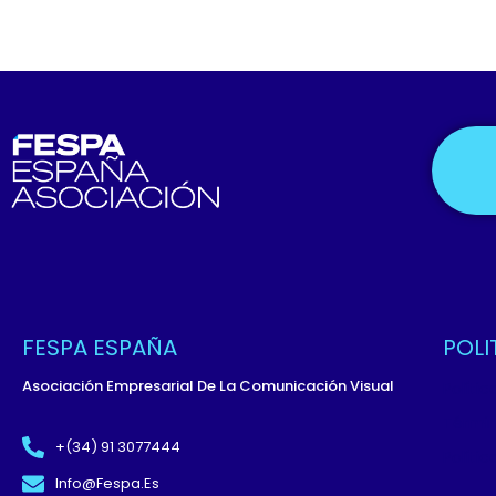
FESPA ESPAÑA
POLI
Asociación Empresarial De La Comunicación Visual
Políti
Términ
+(34) 91 3077444
Políti
Info@fespa.es