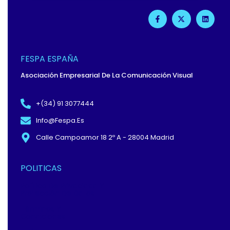
F
X
L
A
-
I
C
T
N
E
W
K
B
I
E
O
T
D
O
T
I
FESPA ESPAÑA
K
E
N
-
R
Asociación Empresarial De La Comunicación Visual
F
+(34) 91 3077444
Info@fespa.es
Calle Campoamor 18 2º A - 28004 Madrid
POLITICAS
Política De Privacidad Y
Protección De Datos
Términos Y
Condiciones