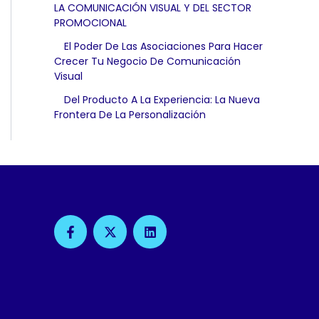
LA COMUNICACIÓN VISUAL Y DEL SECTOR
PROMOCIONAL
El Poder De Las Asociaciones Para Hacer
Crecer Tu Negocio De Comunicación
Visual
Del Producto A La Experiencia: La Nueva
Frontera De La Personalización
F
X
L
A
-
I
C
T
N
E
W
K
B
I
E
O
T
D
O
T
I
K
E
N