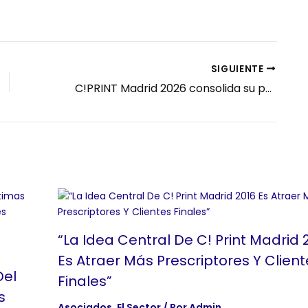
SIGUIENTE
C!PRINT Madrid 2026 consolida su papel como punto de encuentro estratégico para entender la evolución del sector
“La Idea Central De C! Print Madrid 
Es Atraer Más Prescriptores Y Client
Del
Finales”
s
Asociados
,
El Sector
/ Por
Admin