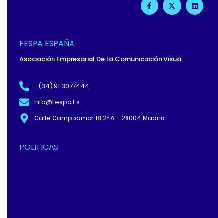
A
-
I
C
T
N
E
W
K
B
I
E
O
T
D
O
T
I
FESPA ESPAÑA
K
E
N
-
R
Asociación Empresarial De La Comunicación Visual
F
+(34) 91 3077444
Info@fespa.es
Calle Campoamor 18 2º A - 28004 Madrid
POLITICAS
Política De Privacidad Y
Protección De Datos
Términos Y
Condiciones
Política De Cookies