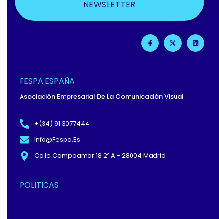
NEWSLETTER
F
X
L
A
-
I
C
T
N
E
W
K
B
I
E
O
T
D
O
T
I
FESPA ESPAÑA
K
E
N
-
R
Asociación Empresarial De La Comunicación Visual
F
+(34) 91 3077444
Info@fespa.es
Calle Campoamor 18 2º A - 28004 Madrid
POLITICAS
Política De Privacidad Y
Protección De Datos