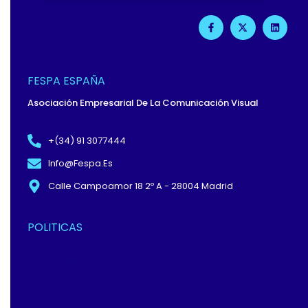
F
X
L
A
-
I
C
T
N
E
W
K
B
I
E
O
T
D
O
T
I
FESPA ESPAÑA
K
E
N
-
R
Asociación Empresarial De La Comunicación Visual
F
+(34) 91 3077444
Info@fespa.es
Calle Campoamor 18 2º A - 28004 Madrid
POLITICAS
Política De Privacidad Y
Protección De Datos
Términos Y
Condiciones