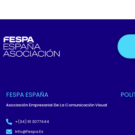
FESPA ESPAÑA
POLI
Asociación Empresarial De La Comunicación Visual
Políti
Términ
+(34) 91 3077444
Políti
Info@fespa.es