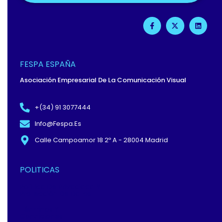
F
X
L
A
-
I
C
T
N
E
W
K
B
I
E
O
T
D
O
T
I
FESPA ESPAÑA
K
E
N
-
R
Asociación Empresarial De La Comunicación Visual
F
+(34) 91 3077444
Info@fespa.es
Calle Campoamor 18 2º A - 28004 Madrid
POLITICAS
Política De Privacidad Y
Protección De Datos
Términos Y
Condiciones