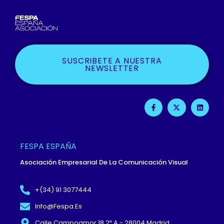
SUSCRIBETE A NUESTRA
NEWSLETTER
F
X
L
A
-
I
C
T
N
E
W
K
B
I
E
O
T
D
O
T
I
FESPA ESPAÑA
K
E
N
-
R
Asociación Empresarial De La Comunicación Visual
F
+(34) 91 3077444
Info@fespa.es
Calle Campoamor 18 2º A - 28004 Madrid