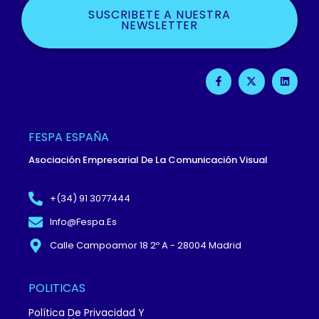
SUSCRIBETE A NUESTRA
NEWSLETTER
F
X
L
A
-
I
C
T
N
E
W
K
B
I
E
O
T
D
O
T
I
FESPA ESPAÑA
K
E
N
-
R
Asociación Empresarial De La Comunicación Visual
F
+(34) 91 3077444
Info@fespa.es
Calle Campoamor 18 2º A - 28004 Madrid
POLITICAS
Política De Privacidad Y