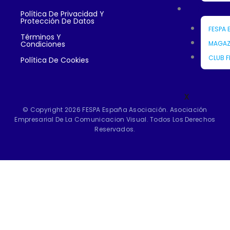
NOTICI
Política De Privacidad Y
Protección De Datos
FESPA 
Términos Y
MAGAZ
Condiciones
CLUB F
Política De Cookies
X
© Copyright 2026 FESPA España Asociación. Asociación
Empresarial De La Comunicacion Visual. Todos Los Derechos
Reservados.