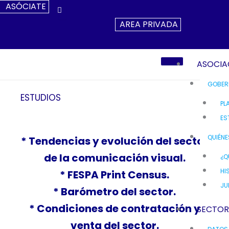
Ir
ASÓCIATE
Al
AREA PRIVADA
Contenido
ASOCIA
GOBER
ESTUDIOS
PL
ES
QUIÉN
* Tendencias y evolución del sector
de la comunicación visual.
¿Q
HI
* FESPA Print Census.
JU
* Barómetro del sector.
* Condiciones de contratación y
SECTO
venta del sector.