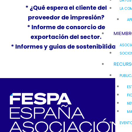
DATOS
* ¿Qué espera el cliente del
LA COM
proveedor de impresión?
AP
* Informe de consorcio de
MIEMBR
exportación del sector.
* Informes y guias de sostenibilidad.
ASOCI
SOCIO
RECURS
PUBLI
ES
FI
NE
MA
EVENT