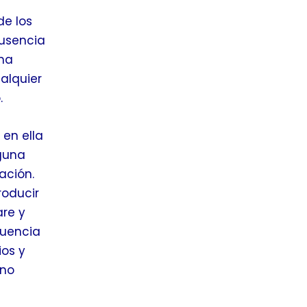
de los
ausencia
ema
alquier
.
en ella
nguna
ación.
roducir
are y
cuencia
ios y
 no