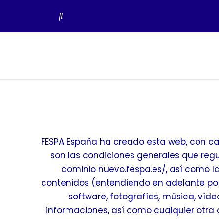
Ir
Al
Contenido
FESPA España ha creado esta web, con car
son las condiciones generales que regul
dominio nuevo.fespa.es/, así como la
contenidos (entendiendo en adelante por “
software, fotografías, música, víde
informaciones, así como cualquier otra c