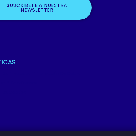
SUSCRIBETE A NUESTRA
NEWSLETTER
TICAS
ca De Privacidad Y Protección De Datos
os Y Condiciones
ca De Cookies
sociación Empresarial De La Comunicacion Visual. Todos Los Derech