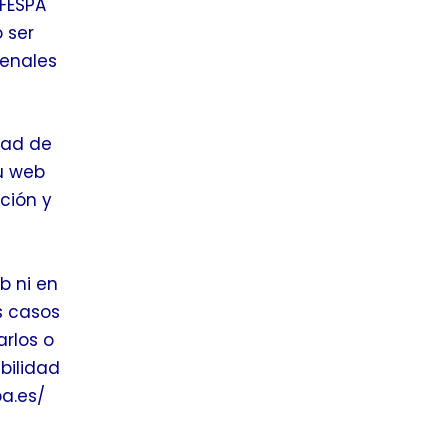
 FESPA
 ser
penales
dad de
u web
ción y
b ni en
s casos
arlos o
bilidad
a.es/