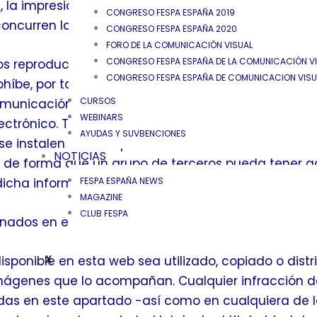
, la impresión y descarga parcial del contenido sól
CONGRESO FESPA ESPAÑA 2019
oncurren las siguientes condiciones.
CONGRESO FESPA ESPAÑA 2020
FORO DE LA COMUNICACIÓN VISUAL
CONGRESO FESPA ESPAÑA DE LA COMUNICACIÓN VIS
tos reproducidos sean destinados únicamente para
CONGRESO FESPA ESPAÑA DE COMUNICACION VISUA
ohíbe, por tanto, expresamente su utilización con fi
CURSOS
comunicación pública, transformación o descompilac
WEBINARS
lectrónico. También se prohíbe que dichos conteni
AYUDAS Y SUVBENCIONES
se instalen en cualquier servidor conectado direct
NOTICIAS
t, de forma que un grupo de terceros pueda tener 
dicha información.
FESPA ESPAÑA NEWS
MAGAZINE
CLUB FESPA
ionados en esta web sean modificados de manera a
sponible en esta web sea utilizado, copiado o distr
X
mágenes que lo acompañan. Cualquier infracción d
idas en este apartado -así como en cualquiera de l