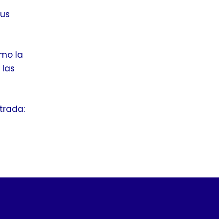
sus
omo la
 las
trada: