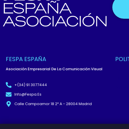
FESPA ESPAÑA
POLI
Asociación Empresarial De La Comunicación Visual
Políti
Términ
+(34) 91 3077444
Políti
Info@fespa.es
Calle Campoamor 18 2º A - 28004 Madrid
© Copyright 2026 FESPA España Asociación. A