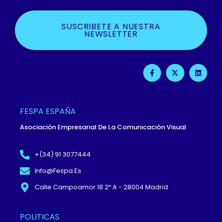
SUSCRIBETE A NUESTRA
NEWSLETTER
F
X
L
A
-
I
C
T
N
E
W
K
B
I
E
O
T
D
O
T
I
FESPA ESPAÑA
K
E
N
-
R
Asociación Empresarial De La Comunicación Visual
F
+(34) 91 3077444
Info@fespa.es
Calle Campoamor 18 2º A - 28004 Madrid
POLITICAS