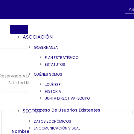
A
ASOCIACIÓN
GOBERNANZA
PLAN ESTRATÉGICO
ESTATUTOS
QUIÉNES SOMOS
Reservado A Los Miembros Del Sitio Web. Si Usted Es Miembro, Por
Si Usted No Es Miembro De FESPA España, Asóciese
Aquí
.
¿QUÉ ES?
HISTORIA
JUNTA DIRECTIVA-EQUIPO
Acceso De Usuarios Existentes
SECTOR
DATOS ECONÓMICOS
LA COMUNICACIÓN VISUAL
Nombre De Usuario O Correo Electrónico