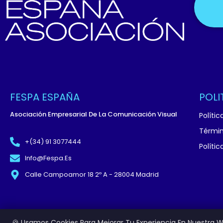
FESPA ESPAÑA
POLI
Asociación Empresarial De La Comunicación Visual
Políti
Términ
+(34) 91 3077444
Políti
Info@fespa.es
Calle Campoamor 18 2º A - 28004 Madrid
© Copyright 2026 FESPA España Asociación. A
🍪 Usamos Cookies Para Mejorar Tu Experiencia En Nuestra W