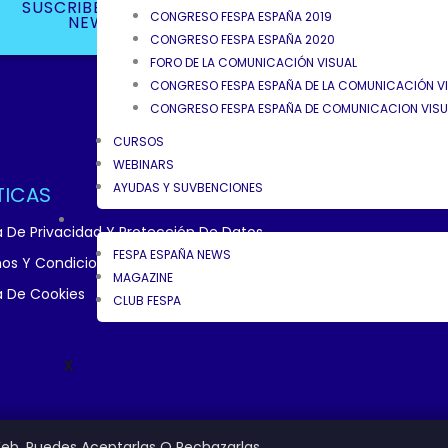
SUSCRIBETE A NUESTRA
CONGRESO FESPA ESPAÑA 2019
NEWSLETTER
CONGRESO FESPA ESPAÑA 2020
FORO DE LA COMUNICACIÓN VISUAL
CONGRESO FESPA ESPAÑA DE LA COMUNICACIÓN VIS
CONGRESO FESPA ESPAÑA DE COMUNICACION VISUA
CURSOS
WEBINARS
AYUDAS Y SUVBENCIONES
TICAS
NOTICIAS
ca De Privacidad Y Protección De Datos
FESPA ESPAÑA NEWS
os Y Condiciones
MAGAZINE
ca De Cookies
CLUB FESPA
X
sociación Empresarial De La Comunicacion Visual. Todos Los Derech
eb. Puedes Aceptarlas O Rechazarlas.