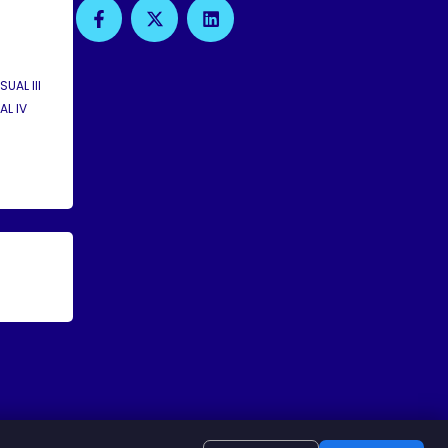
F
X
L
A
-
I
C
T
N
E
W
K
B
I
E
UAL III
O
T
D
O
T
I
L IV
K
E
N
-
R
F
os Reservados.