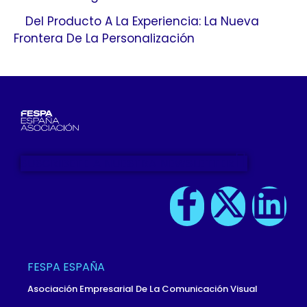
Del Producto A La Experiencia: La Nueva
Frontera De La Personalización
SUSCRIBETE A NUESTRA NEWSLETTER
F
X
L
A
-
I
C
T
N
FESPA ESPAÑA
E
W
K
Asociación Empresarial De La Comunicación Visual