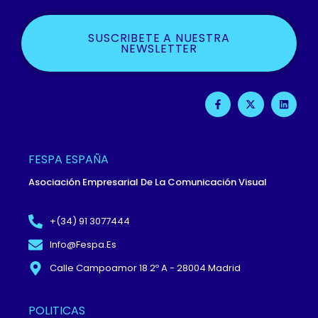
SUSCRIBETE A NUESTRA
NEWSLETTER
F
X
L
A
-
I
C
T
N
E
W
K
B
I
E
O
T
D
O
T
I
FESPA ESPAÑA
K
E
N
-
R
Asociación Empresarial De La Comunicación Visual
F
+(34) 91 3077444
Info@fespa.es
Calle Campoamor 18 2º A - 28004 Madrid
POLITICAS