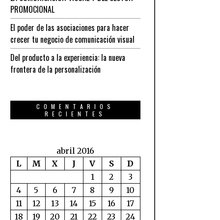
PROMOCIONAL
El poder de las asociaciones para hacer
crecer tu negocio de comunicación visual
Del producto a la experiencia: la nueva
frontera de la personalización
COMENTARIOS
RECIENTES
abril 2016
L
M
X
J
V
S
D
1
2
3
4
5
6
7
8
9
10
11
12
13
14
15
16
17
18
19
20
21
22
23
24