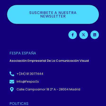
SUSCRIBETE A NUESTRA
NEWSLETTER
F
X
L
A
-
I
C
T
N
E
W
K
B
I
E
O
T
D
O
T
I
FESPA ESPAÑA
K
E
N
-
R
Asociación Empresarial De La Comunicación Visual
F
+(34) 91 3077444
Info@fespa.es
Calle Campoamor 18 2º A - 28004 Madrid
POLITICAS