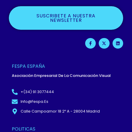
SUSCRIBETE A NUESTRA
NEWSLETTER
F
X
L
A
-
I
C
T
N
E
W
K
B
I
E
O
T
D
O
T
I
FESPA ESPAÑA
K
E
N
-
R
Asociación Empresarial De La Comunicación Visual
F
+(34) 91 3077444
Info@fespa.es
Calle Campoamor 18 2º A - 28004 Madrid
POLITICAS