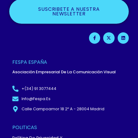
SUSCRIBETE A NUESTRA
NEWSLETTER
F
X
L
A
-
I
C
T
N
E
W
K
B
I
E
O
T
D
O
T
I
FESPA ESPAÑA
K
E
N
-
R
Asociación Empresarial De La Comunicación Visual
F
+(34) 91 3077444
Info@fespa.es
Calle Campoamor 18 2º A - 28004 Madrid
POLITICAS