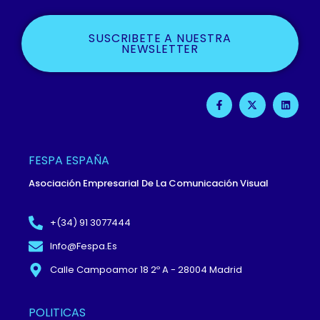
SUSCRIBETE A NUESTRA
NEWSLETTER
F
X
L
A
-
I
C
T
N
E
W
K
B
I
E
O
T
D
O
T
I
FESPA ESPAÑA
K
E
N
-
R
Asociación Empresarial De La Comunicación Visual
F
+(34) 91 3077444
Info@fespa.es
Calle Campoamor 18 2º A - 28004 Madrid
POLITICAS