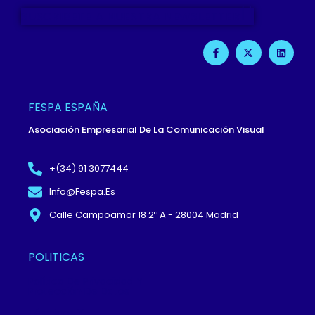
SUSCRIBETE A NUESTRA NEWSLETTER
F
X
L
A
-
I
C
T
N
E
W
K
B
I
E
O
T
D
O
T
I
FESPA ESPAÑA
K
E
N
-
R
Asociación Empresarial De La Comunicación Visual
F
+(34) 91 3077444
Info@fespa.es
Calle Campoamor 18 2º A - 28004 Madrid
POLITICAS
Política De Privacidad Y
Protección De Datos
Términos Y