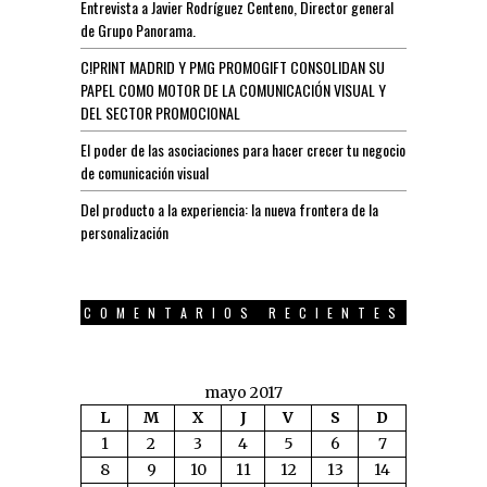
Entrevista a Javier Rodríguez Centeno, Director general
de Grupo Panorama.
C!PRINT MADRID Y PMG PROMOGIFT CONSOLIDAN SU
PAPEL COMO MOTOR DE LA COMUNICACIÓN VISUAL Y
DEL SECTOR PROMOCIONAL
El poder de las asociaciones para hacer crecer tu negocio
de comunicación visual
Del producto a la experiencia: la nueva frontera de la
personalización
COMENTARIOS RECIENTES
mayo 2017
L
M
X
J
V
S
D
1
2
3
4
5
6
7
8
9
10
11
12
13
14