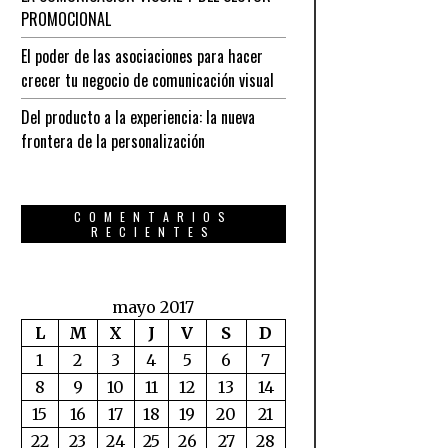
PROMOCIONAL
El poder de las asociaciones para hacer
crecer tu negocio de comunicación visual
Del producto a la experiencia: la nueva
frontera de la personalización
COMENTARIOS
RECIENTES
mayo 2017
L
M
X
J
V
S
D
1
2
3
4
5
6
7
8
9
10
11
12
13
14
15
16
17
18
19
20
21
22
23
24
25
26
27
28