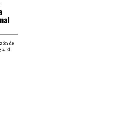
s
a
nal
azón de
o. El