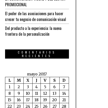
PROMOCIONAL
El poder de las asociaciones para hacer
crecer tu negocio de comunicación visual
Del producto a la experiencia: la nueva
frontera de la personalización
COMENTARIOS
RECIENTES
mayo 2017
L
M
X
J
V
S
D
1
2
3
4
5
6
7
8
9
10
11
12
13
14
15
16
17
18
19
20
21
22
23
24
25
26
27
28