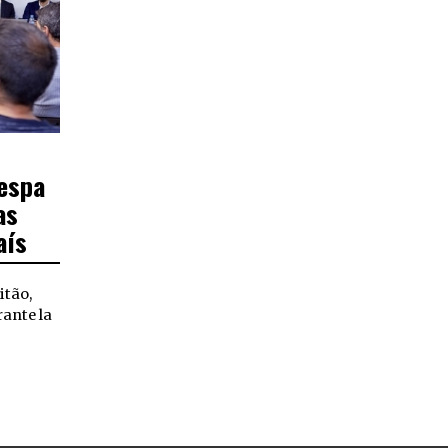
Fespa
as
aís
itão,
rante la