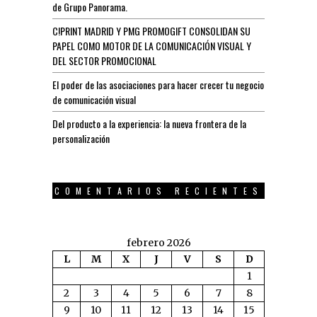
de Grupo Panorama.
C!PRINT MADRID Y PMG PROMOGIFT CONSOLIDAN SU
PAPEL COMO MOTOR DE LA COMUNICACIÓN VISUAL Y
DEL SECTOR PROMOCIONAL
El poder de las asociaciones para hacer crecer tu negocio
de comunicación visual
Del producto a la experiencia: la nueva frontera de la
personalización
COMENTARIOS RECIENTES
febrero 2026
L
M
X
J
V
S
D
1
2
3
4
5
6
7
8
9
10
11
12
13
14
15