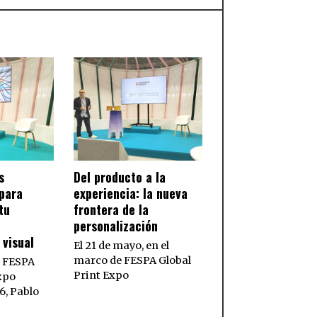
s
Del producto a la
para
experiencia: la nueva
tu
frontera de la
personalización
visual
El 21 de mayo, en el
marco de FESPA Global
e FESPA
Print Expo
xpo
6, Pablo