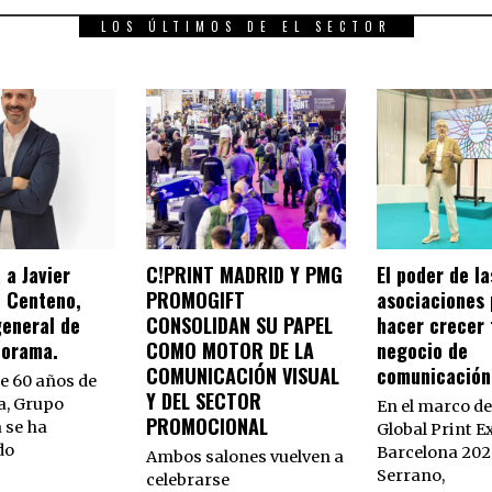
LOS ÚLTIMOS DE EL SECTOR
 a Javier
C!PRINT MADRID Y PMG
El poder de la
 Centeno,
PROMOGIFT
asociaciones 
general de
CONSOLIDAN SU PAPEL
hacer crecer 
norama.
COMO MOTOR DE LA
negocio de
COMUNICACIÓN VISUAL
comunicación 
e 60 años de
Y DEL SECTOR
a, Grupo
En el marco d
PROMOCIONAL
 se ha
Global Print E
do
Barcelona 202
Ambos salones vuelven a
Serrano,
celebrarse